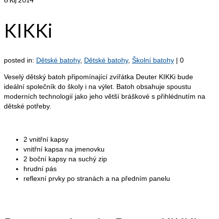
KIKKi
posted in:
Dětské batohy
,
Dětské batohy
,
Školní batohy
|
0
Veselý dětský batoh připomínající zvířátka Deuter KIKKi bude
ideální společník do školy i na výlet. Batoh obsahuje spoustu
moderních technologií jako jeho větší bráškové s přihlédnutím na
dětské potřeby.
2 vnitřní kapsy
vnitřní kapsa na jmenovku
2 boční kapsy na suchý zip
hrudní pás
reflexní prvky po stranách a na předním panelu